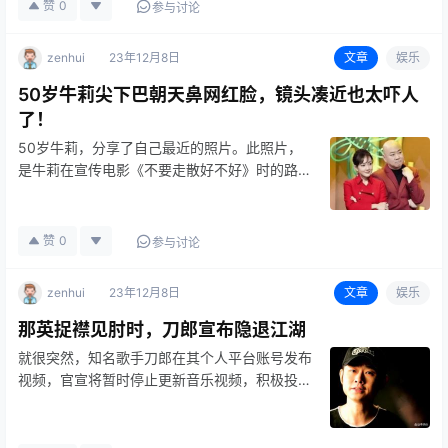
赞
0
参与讨论
zenhui
23年12月8日
文章
娱乐
50岁牛莉尖下巴朝天鼻网红脸，镜头凑近也太吓人
了！
50岁牛莉，分享了自己最近的照片。此照片，
是牛莉在宣传电影《不要走散好不好》时的路演
照片。照片中，牛
赞
0
参与讨论
zenhui
23年12月8日
文章
娱乐
那英捉襟见肘时，刀郎宣布隐退江湖
就很突然，知名歌手刀郎在其个人平台账号发布
视频，官宣将暂时停止更新音乐视频，积极投身
音乐创作，短则一