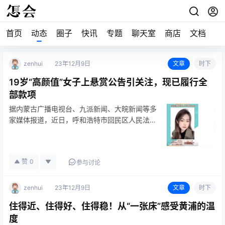
首页
动态
圈子
快讯
专题
聊天室
商店
文档
zenhui
23年12月9日
文章
时下
19岁“高颜值”女子上悬赏公告引关注，现已履行全
部款项
据内蒙古广播电视台、九派新闻、大皖新闻等多
家媒体报道，近日，呼和浩特市回民区人民法院
发布悬赏公告，寻
赞
0
参与讨论
zenhui
23年12月9日
文章
时下
住得近、住得好、住得稳！从“一张床”感受黄浦的温
度