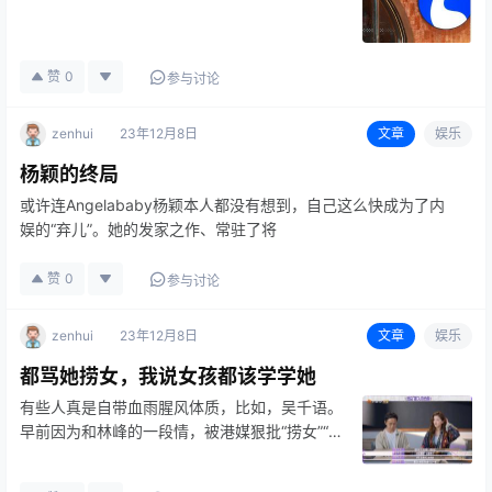
赞
0
参与讨论
zenhui
23年12月8日
文章
娱乐
杨颖的终局
或许连Angelababy杨颖本人都没有想到，自己这么快成为了内
娱的“弃儿”。她的发家之作、常驻了将
赞
0
参与讨论
zenhui
23年12月8日
文章
娱乐
都骂她捞女，我说女孩都该学学她
有些人真是自带血雨腥风体质，比如，吴千语。
早前因为和林峰的一段情，被港媒狠批“捞女”“拜
金”。结果还