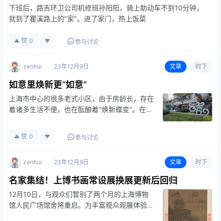
下班后，路吉环卫公司机修班孙阳阳，骑上助动车不到10分钟，
就到了瞿溪路上的"家"。进了家门，热上饭菜
赞
0
参与讨论
zenhui
23年12月9日
文章
时下
如意里焕新更“如意”
上海市中心的很多老式小区，由于房龄长，存在
着诸多生活不便，也在酝酿着"焕新蝶变"。在市
中心的河南中路
赞
0
参与讨论
zenhui
23年12月9日
文章
时下
名家集结！上博书画常设展换展更新后回归
12月10日，与观众们暂别了两个月的上海博物
馆人民广场馆舍将重启。为丰富观众观展体验，
该馆除了重磅推